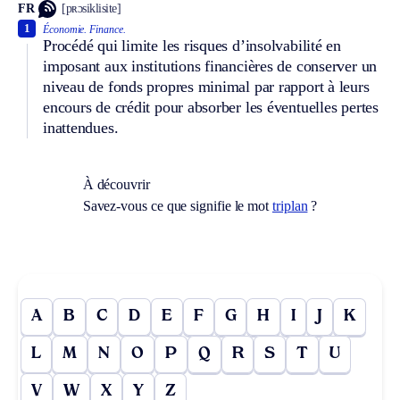
FR
[pʀɔsiklisite]
1
Économie.
Finance.
Procédé qui limite les risques d’insolvabilité en
imposant aux institutions financières de conserver un
niveau de fonds propres minimal par rapport à leurs
encours de crédit pour absorber les éventuelles pertes
inattendues.
À découvrir
Savez-vous ce que signifie le mot
triplan
?
A
B
C
D
E
F
G
H
I
J
K
L
M
N
O
P
Q
R
S
T
U
V
W
X
Y
Z