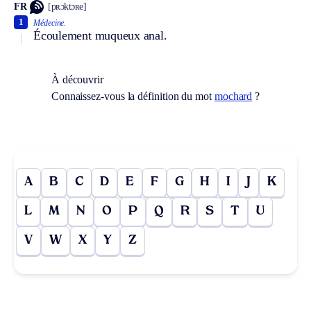
FR
[pʀɔktɔʀe]
1
Médecine.
Écoulement muqueux anal.
À découvrir
Connaissez-vous la définition du mot
mochard
?
A
B
C
D
E
F
G
H
I
J
K
L
M
N
O
P
Q
R
S
T
U
V
W
X
Y
Z