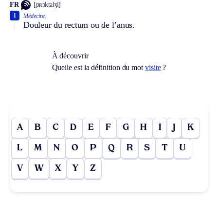
FR
[pʀɔktalʒi]
1
Médecine.
Douleur du rectum ou de l’anus.
À découvrir
Quelle est la définition du mot
visite
?
A
B
C
D
E
F
G
H
I
J
K
L
M
N
O
P
Q
R
S
T
U
V
W
X
Y
Z