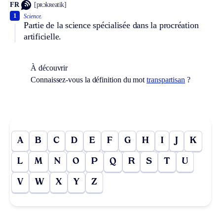
FR
[pʀɔkʀeatik]
1
Science.
Partie de la science spécialisée dans la procréation
artificielle.
À découvrir
Connaissez-vous la définition du mot
transpartisan
?
A
B
C
D
E
F
G
H
I
J
K
L
M
N
O
P
Q
R
S
T
U
V
W
X
Y
Z