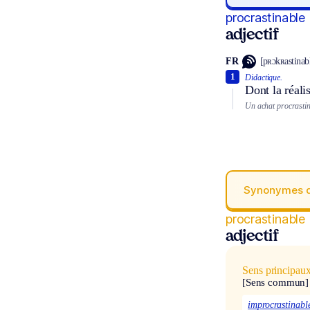
procrastinable
adjectif
FR
[pʀɔkʀastinab
1
Didactique.
Dont la réali
Un achat procrastin
Synonymes 
procrastinable
adjectif
Sens principau
[Sens commun]
improcrastinabl