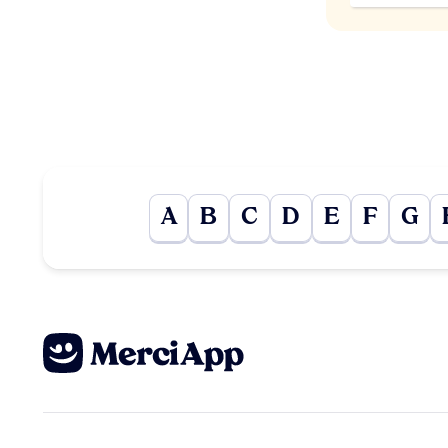
A
B
C
D
E
F
G