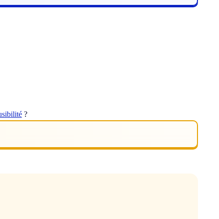
usibilité
?