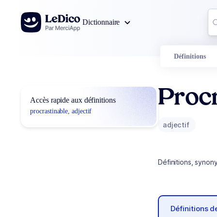
Aller au contenu
Co
Dictionnaire
0
r
Définitions
Procr
Accès rapide aux définitions
procrastinable, adjectif
adjectif
Définitions, synon
Définitions 