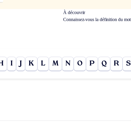
À découvrir
Connaissez-vous la définition du mo
H
I
J
K
L
M
N
O
P
Q
R
S