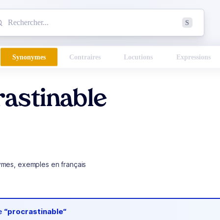
mmencez à chercher un mot dans le dictionnaire :
S
esults found.
Synonymes
Contraires
Locutions
Expressions
astinable
ymes, exemples en français
de
“procrastinable“