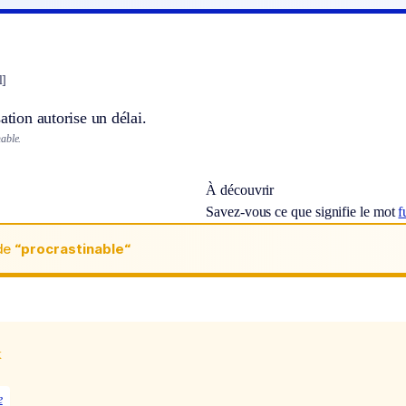
l]
sation autorise un délai.
able.
À découvrir
Savez-vous ce que signifie le mot
f
de
“procrastinable“
x
e