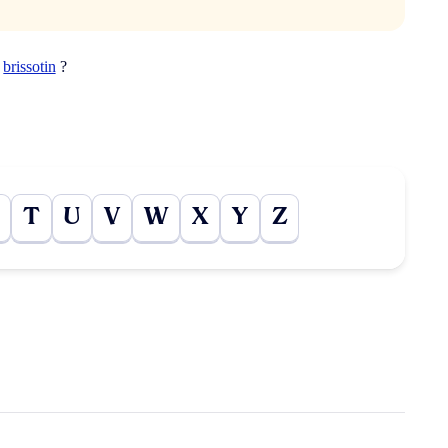
t
brissotin
?
T
U
V
W
X
Y
Z