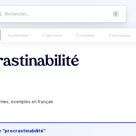
mmencez à chercher un mot dans le dictionnaire :
S
esults found.
Synonymes
Contraires
Locutions
Expressions
astinabilité
ymes, exemples en français
de
“procrastinabilité“