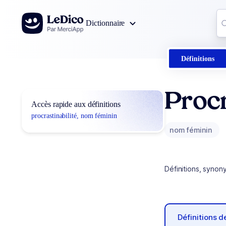
Aller au contenu
Co
Dictionnaire
0
r
Définitions
Procr
Accès rapide aux définitions
procrastinabilité, nom féminin
nom féminin
Définitions, synon
Définitions 