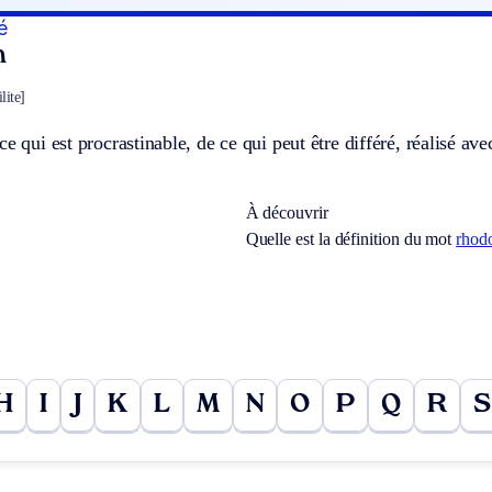
é
n
lite]
ce qui est procrastinable, de ce qui peut être différé, réalisé ave
À découvrir
Quelle est la définition du mot
rhod
H
I
J
K
L
M
N
O
P
Q
R
S