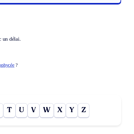
c un délai.
ophycée
?
T
U
V
W
X
Y
Z