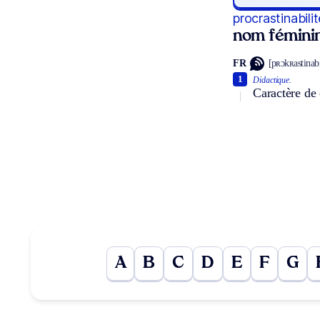
procrastinabilit
nom fémini
FR
[pʀɔkʀastinabi
1
Didactique.
Caractère de 
A
B
C
D
E
F
G