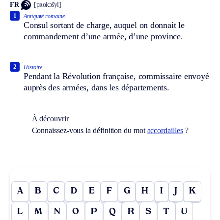
FR
[pʀokɔ̃syl]
1
Antiquité romaine.
Consul sortant de charge, auquel on donnait le
commandement d’une armée, d’une province.
2
Histoire.
Pendant la Révolution française, commissaire envoyé
auprès des armées, dans les départements.
À découvrir
Connaissez-vous la définition du mot
accordailles
?
A
B
C
D
E
F
G
H
I
J
K
L
M
N
O
P
Q
R
S
T
U