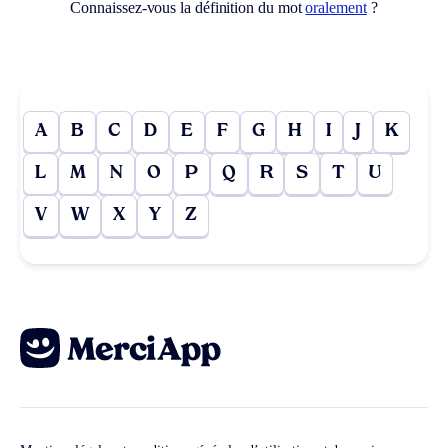
Connaissez-vous la définition du mot
oralement
?
A
B
C
D
E
F
G
H
I
J
K
L
M
N
O
P
Q
R
S
T
U
V
W
X
Y
Z