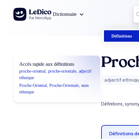
Aller au contenu
Co
Dictionnaire
0
r
Définitions
Proch
Accès rapide aux définitions
proche-oriental, proche-orientale, adjectif
ethnique
adjectif ethniq
Proche-Oriental, Proche-Orientale, nom
ethnique
Définitions, synon
Définitions 