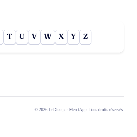
T
U
V
W
X
Y
Z
© 2026 LeDico par MerciApp. Tous droits réservés.