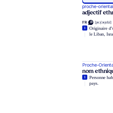
proche-oriental
adjectif et
FR
[pʀɔʃɔʀjɑ̃tal]
Originaire d’
1
le Liban, Isra
Proche-Orienta
nom ethniq
Personne habi
1
pays.