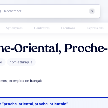
mmencez à chercher un mot dans le dictionnaire :
S
esults found.
Synonymes
Contraires
Locutions
Expressions
e-Oriental, Proche-
ue
nom ethnique
ymes, exemples en français
de
“proche-oriental, proche-orientale“