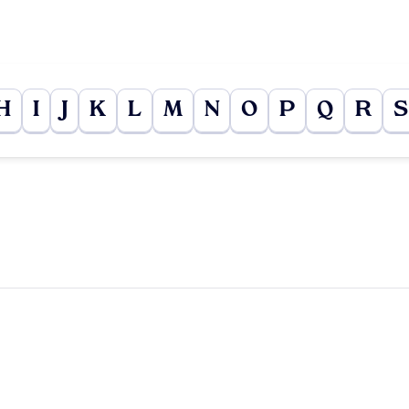
H
I
J
K
L
M
N
O
P
Q
R
S