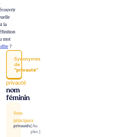
À
écouvrir
uelle
st la
éfinition
u mot
offre
?
Synonymes
de
“privauté“
privauté
nom
féminin
Sens
principaux
privautés
[Au
plur.]