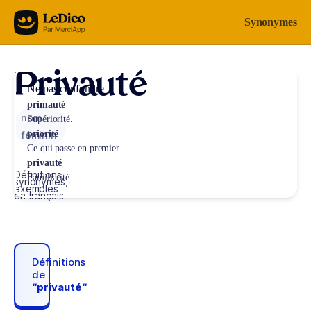
Aller au contenu
Synonymes
Privauté
Ne pas confondre
primauté
nom
Supériorité.
priorité
féminin
Ce qui passe en premier.
privauté
Définitions,
Familiarité.
synonymes,
exemples
en français
Définitions
de
“privauté“