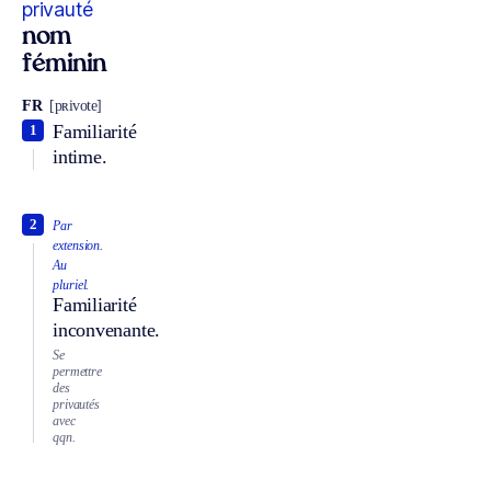
privauté
nom
féminin
FR
[pʀivote]
Familiarité
1
intime.
2
Par
extension.
Au
pluriel.
Familiarité
inconvenante.
Se
permettre
des
privautés
avec
qqn.