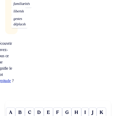
familiarités
libertés
gestes
déplacés
écouvrir
avez-
ous ce
ue
gnifie le
ot
rpitude
?
A
B
C
D
E
F
G
H
I
J
K