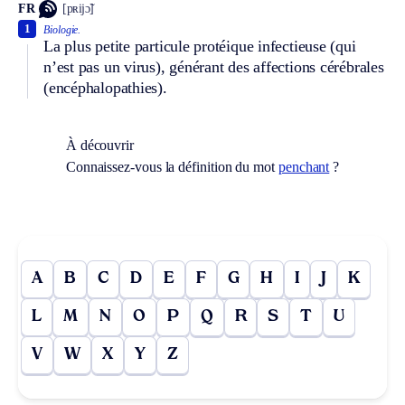
FR
[pʀijɔ̃]
1
Biologie.
La plus petite particule protéique infectieuse (qui
n’est pas un virus), générant des affections cérébrales
(encéphalopathies).
À découvrir
Connaissez-vous la définition du mot
penchant
?
A
B
C
D
E
F
G
H
I
J
K
L
M
N
O
P
Q
R
S
T
U
V
W
X
Y
Z