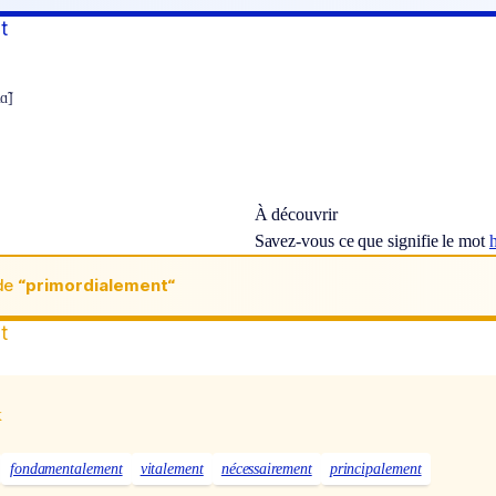
t
ɑ̃]
À découvrir
Savez-vous ce que signifie le mot
h
de
“primordialement“
t
x
fondamentalement
vitalement
nécessairement
principalement