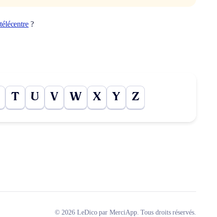
télécentre
?
T
U
V
W
X
Y
Z
© 2026 LeDico par MerciApp. Tous droits réservés.