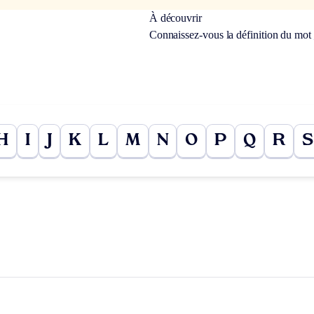
À découvrir
Connaissez-vous la définition du mot
H
I
J
K
L
M
N
O
P
Q
R
S