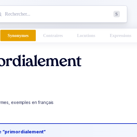
mmencez à chercher un mot dans le dictionnaire :
S
esults found.
Synonymes
Contraires
Locutions
Expressions
ordialement
ymes, exemples en français
de
“primordialement“