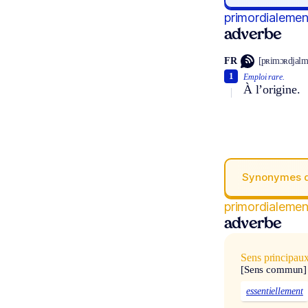
primordialemen
adverbe
FR
[pʀimɔʀdjalm
1
Emploi rare.
À l’origine.
Synonymes 
primordialemen
adverbe
Sens principau
[Sens commun]
essentiellement