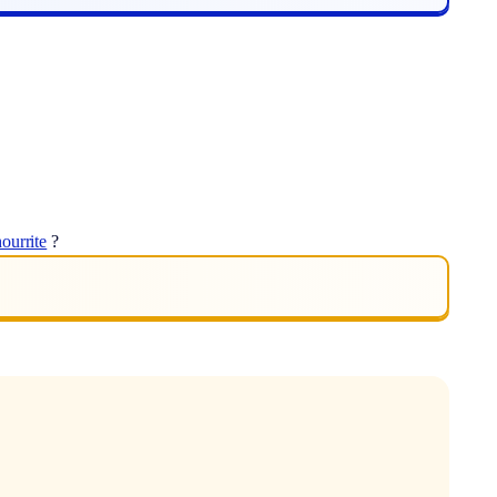
ourrite
?