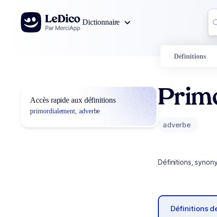
Aller au contenu
Co
Dictionnaire
0
r
Définitions
Prim
Accès rapide aux définitions
primordialement, adverbe
adverbe
Définitions, synon
Définitions 