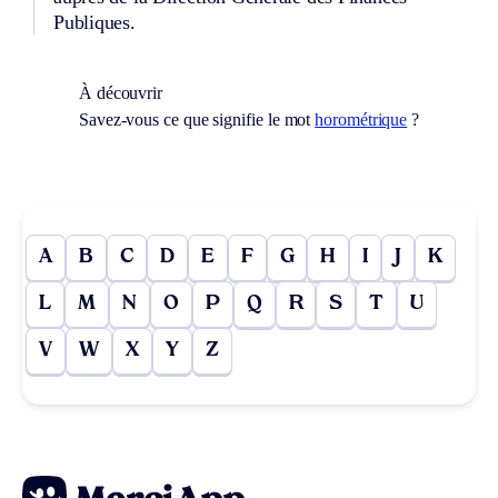
Publiques.
À découvrir
Savez-vous ce que signifie le mot
horométrique
?
A
B
C
D
E
F
G
H
I
J
K
L
M
N
O
P
Q
R
S
T
U
V
W
X
Y
Z