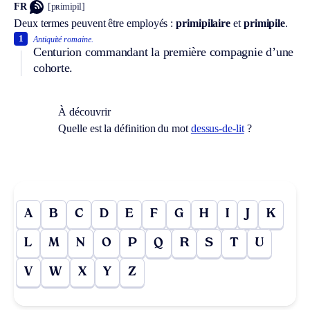
FR
[pʀimipil]
Deux termes peuvent être employés :
primipilaire
et
primipile
.
1
Antiquité romaine.
Centurion commandant la première compagnie d’une
cohorte.
À découvrir
Quelle est la définition du mot
dessus-de-lit
?
A
B
C
D
E
F
G
H
I
J
K
L
M
N
O
P
Q
R
S
T
U
V
W
X
Y
Z