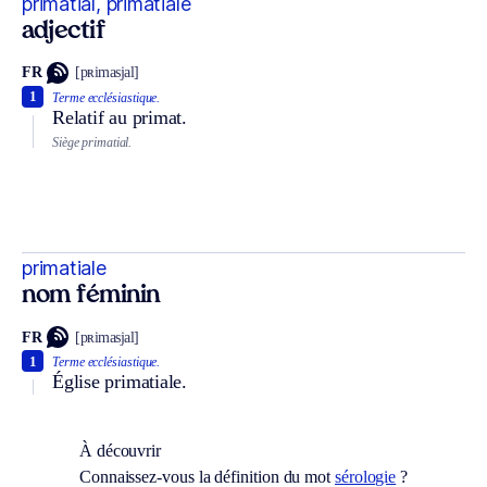
primatial, primatiale
adjectif
FR
[pʀimasjal]
1
Terme ecclésiastique.
Relatif au primat.
Siège primatial.
primatiale
nom féminin
FR
[pʀimasjal]
1
Terme ecclésiastique.
Église primatiale.
À découvrir
Connaissez-vous la définition du mot
sérologie
?