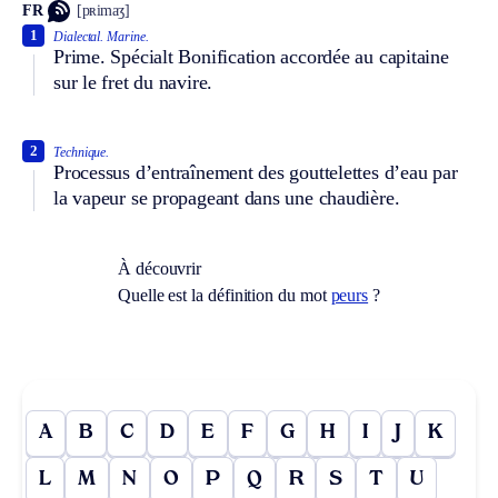
FR
[pʀimaʒ]
1
Dialectal.
Marine.
Prime.
Spécialt
Bonification accordée au capitaine
sur le fret du navire.
2
Technique.
Processus d’entraînement des gouttelettes d’eau par
la vapeur se propageant dans une chaudière.
À découvrir
Quelle est la définition du mot
peurs
?
A
B
C
D
E
F
G
H
I
J
K
L
M
N
O
P
Q
R
S
T
U