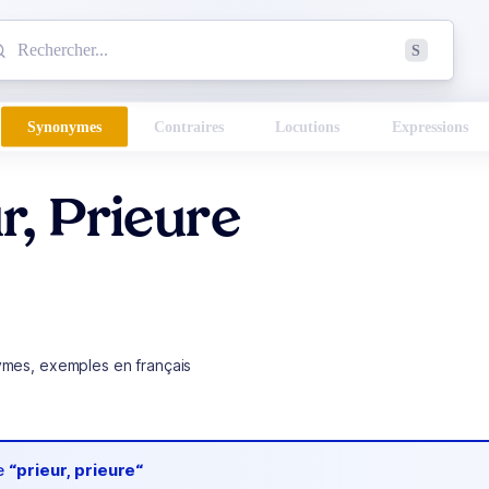
mmencez à chercher un mot dans le dictionnaire :
S
esults found.
Synonymes
Contraires
Locutions
Expressions
r, Prieure
ymes, exemples en français
de
“prieur, prieure“