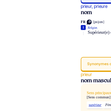
prieur, prieure
nom
FR
[pʀijœʀ]
1
Religion.
Supérieur(e) 
Synonymes 
prieur
nom mascul
Sens principau
[Sens commun]
supérieur
Pèr