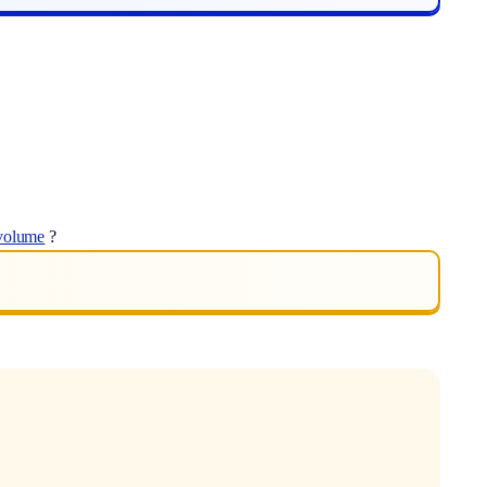
volume
?