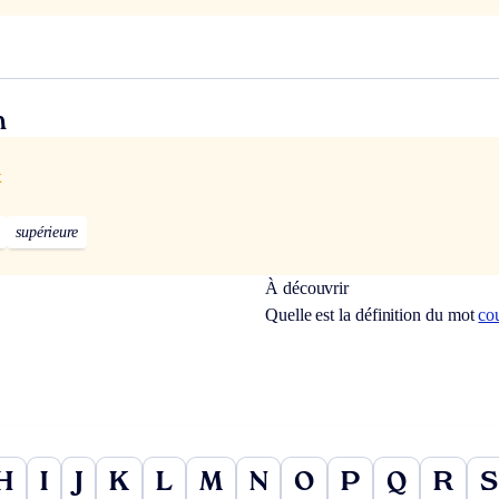
n
x
supérieure
À découvrir
Quelle est la définition du mot
co
H
I
J
K
L
M
N
O
P
Q
R
S