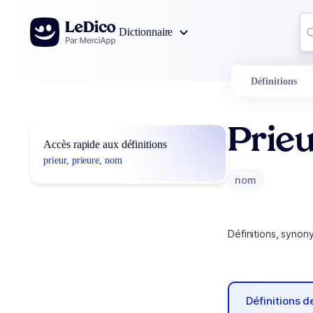
Aller au contenu
Co
Dictionnaire
0
r
Définitions
Prieu
Accès rapide aux définitions
prieur, prieure, nom
nom
Définitions, synon
Définitions 