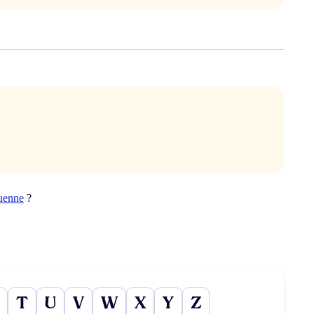
uenne
?
T
U
V
W
X
Y
Z