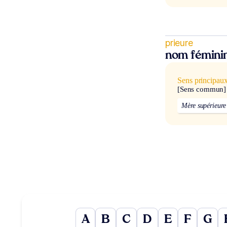
prieure
nom fémini
Sens principau
[Sens commun]
Mère supérieure
A
B
C
D
E
F
G