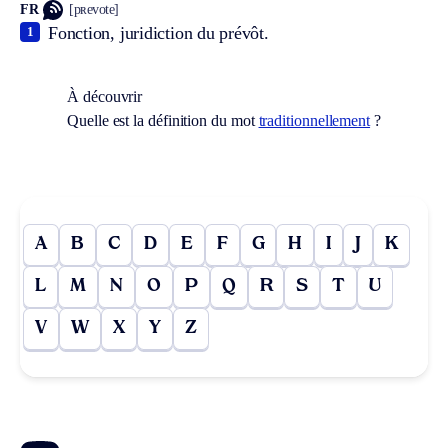
FR
[pʀevote]
Fonction, juridiction du prévôt.
1
À découvrir
Quelle est la définition du mot
traditionnellement
?
A
B
C
D
E
F
G
H
I
J
K
L
M
N
O
P
Q
R
S
T
U
V
W
X
Y
Z