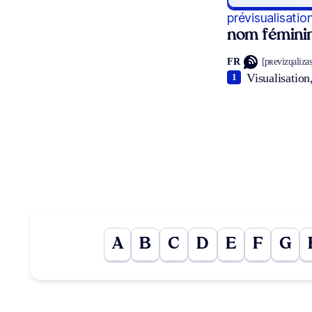
prévisualisatio
nom fémini
FR
[pʀevizɥalizasj
Visualisation
1
A
B
C
D
E
F
G