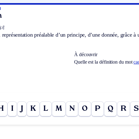
n
n
ɔ̃]
, représentation préalable d’un principe, d’une donnée, grâce à 
À découvrir
Quelle est la définition du mot
ca
H
I
J
K
L
M
N
O
P
Q
R
S