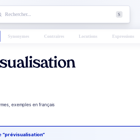
mmencez à chercher un mot dans le dictionnaire :
S
esults found.
Synonymes
Contraires
Locutions
Expressions
sualisation
ymes, exemples en français
de
“prévisualisation“