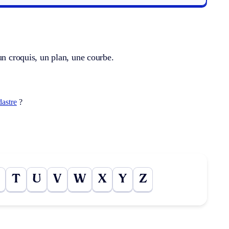
un croquis, un plan, une courbe.
dastre
?
T
U
V
W
X
Y
Z