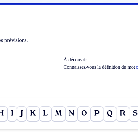
es prévisions.
À découvrir
Connaissez-vous la définition du mot
H
I
J
K
L
M
N
O
P
Q
R
S