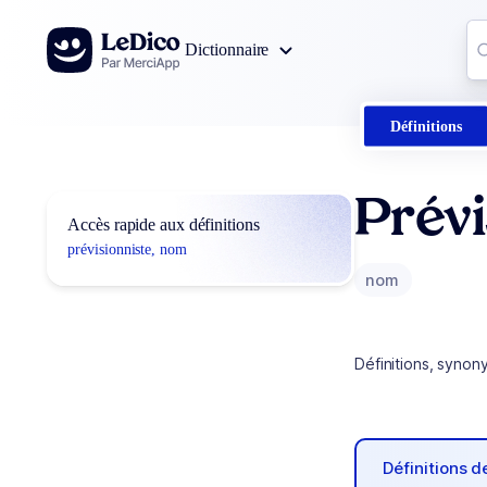
Aller au contenu
Co
Dictionnaire
0
r
Définitions
Prévi
Accès rapide aux définitions
prévisionniste, nom
nom
Définitions, synon
Définitions 