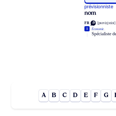
prévisionniste
nom
FR
[pʀevizjɔnist]
1
Économie.
Spécialiste d
A
B
C
D
E
F
G