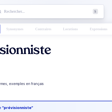
mmencez à chercher un mot dans le dictionnaire :
S
esults found.
Synonymes
Contraires
Locutions
Expressions
sionniste
ymes, exemples en français
de
“prévisionniste“