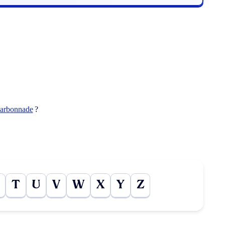
carbonnade
?
T
U
V
W
X
Y
Z