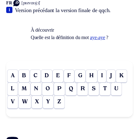
FR
[pʀevɛʀsjɔ̃]
Version précédant la version finale de qqch.
1
À découvrir
Quelle est la définition du mot
aye-aye
?
A
B
C
D
E
F
G
H
I
J
K
L
M
N
O
P
Q
R
S
T
U
V
W
X
Y
Z