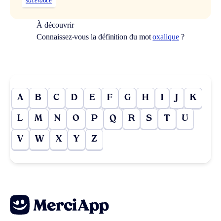
sacerdoce
À découvrir
Connaissez-vous la définition du mot
oxalique
?
A
B
C
D
E
F
G
H
I
J
K
L
M
N
O
P
Q
R
S
T
U
V
W
X
Y
Z