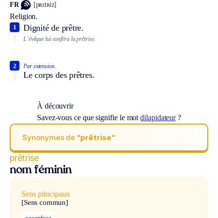
FR
[pʀɛtʀiz]
Religion.
Dignité de prêtre.
1
L’évêque lui conféra la prêtrise.
2
Par extension.
Le corps des prêtres.
À découvrir
Savez-vous ce que signifie le mot
dilapidateur
?
Synonymes de
“prêtrise“
prêtrise
nom féminin
Sens principaux
[Sens commun]