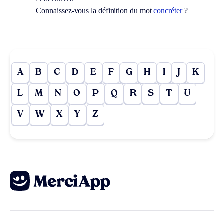
Connaissez-vous la définition du mot
concréter
?
A
B
C
D
E
F
G
H
I
J
K
L
M
N
O
P
Q
R
S
T
U
V
W
X
Y
Z