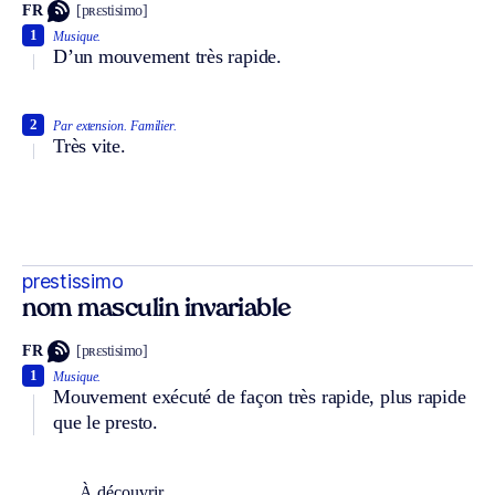
FR
[pʀɛstisimo]
1
Musique.
D’un mouvement très rapide.
2
Par extension.
Familier.
Très vite.
prestissimo
nom masculin invariable
FR
[pʀɛstisimo]
1
Musique.
Mouvement exécuté de façon très rapide, plus rapide
que le presto.
À découvrir