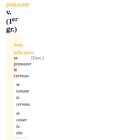
pressurer
v.
er
(1
gr.)
Sens
principaux
se
[Fam.]
pressurer
le
cerveau
se
torturer
le
cerveau
se
casser
la
tête