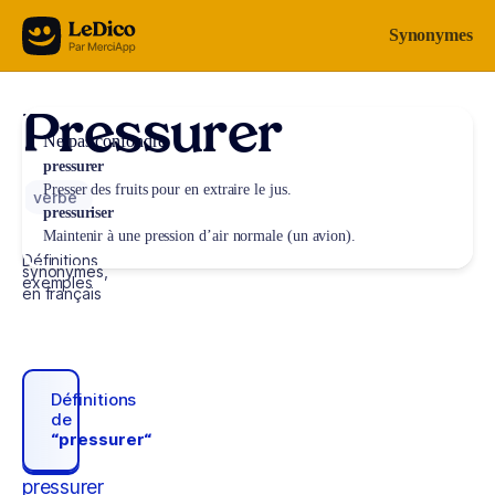
Aller au contenu
Synonymes
Pressurer
Ne pas confondre
pressurer
Presser des fruits pour en extraire le jus.
verbe
pressuriser
Maintenir à une pression d’air normale (un avion).
Définitions,
synonymes,
exemples
en français
Définitions
de
“pressurer“
pressurer