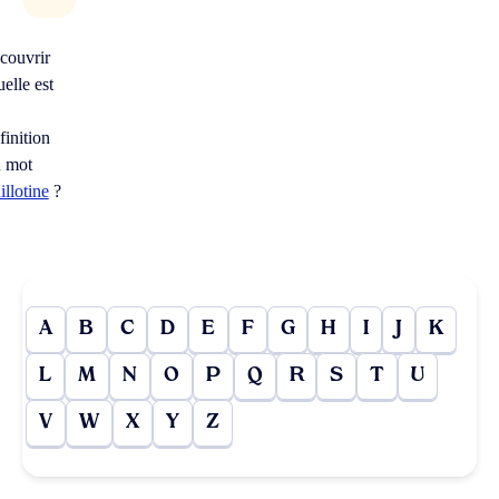
couvrir
elle est
finition
 mot
illotine
?
A
B
C
D
E
F
G
H
I
J
K
L
M
N
O
P
Q
R
S
T
U
V
W
X
Y
Z