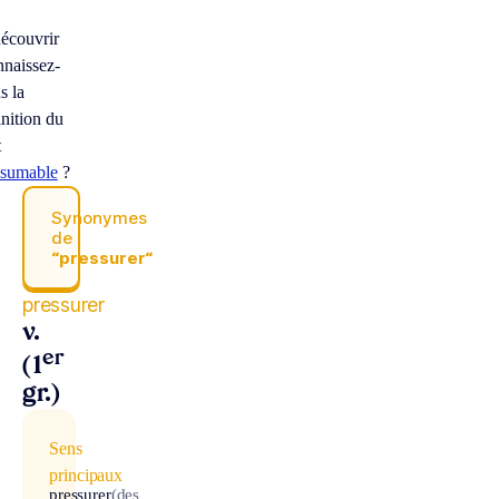
écouvrir
naissez-
s la
inition du
t
sumable
?
Synonymes
de
“pressurer“
pressurer
v.
er
(1
gr.)
Sens
principaux
pressurer
(des