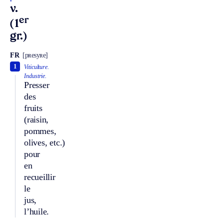
v.
er
(1
gr.)
FR
[pʀesyʀe]
1
Viticulture.
Industrie.
Presser
des
fruits
(raisin,
pommes,
olives, etc.)
pour
en
recueillir
le
jus,
l’huile.