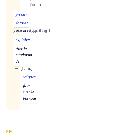
fruits)
presser
écraser
pressurer
(qqn)
[Fig.]
exploiter
tirer le
maximum
de
↪
[Fam.]
saigner
faire
suer le
burnous
se