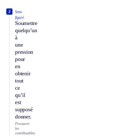
2
Sens
figuré.
Soumettre
quelqu’un
à
une
pression
pour
en
obtenir
tout
ce
qu’il
est
supposé
donner.
Pressurer
les
contribuables.