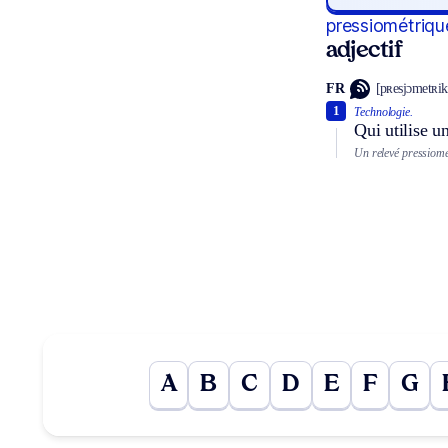
pressiométriqu
adjectif
FR
[pʀesjɔmetʀik
1
Technologie.
Qui utilise u
Un relevé pressiomé
A
B
C
D
E
F
G