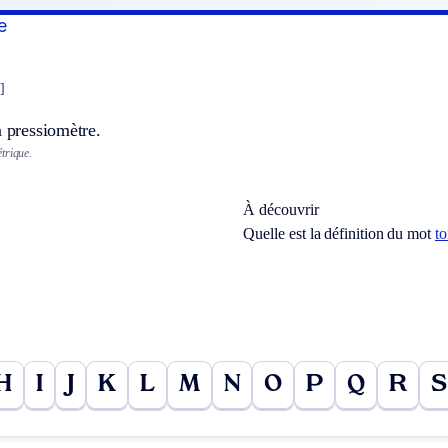
e
]
n pressiomètre.
trique.
À découvrir
Quelle est la définition du mot
to
H
I
J
K
L
M
N
O
P
Q
R
S