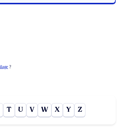
ilage
?
T
U
V
W
X
Y
Z