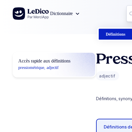
Aller au contenu
Co
Dictionnaire
0
r
Définitions
Pres
Accès rapide aux définitions
pressiométrique, adjectif
adjectif
Définitions, synon
Définitions 