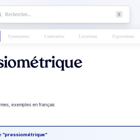
mmencez à chercher un mot dans le dictionnaire :
S
esults found.
Synonymes
Contraires
Locutions
Expressions
siométrique
ymes, exemples en français
de
“pressiométrique“