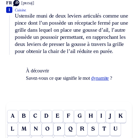
FR
[pʀɛsaj]
1
Cuisine.
Ustensile muni de deux leviers articulés comme une
pince dont l’un possède un réceptacle fermé par une
grille dans lequel on place une gousse d’ail, l’autre
possède un poussoir permettant, en rapprochant les
deux leviers de presser la gousse à travers la grille
pour obtenir la chair de l’ail réduite en purée.
À découvrir
Savez-vous ce que signifie le mot
dynamite
?
A
B
C
D
E
F
G
H
I
J
K
L
M
N
O
P
Q
R
S
T
U