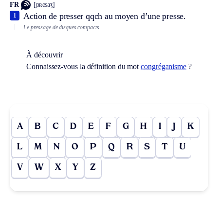
FR
[pʀesaʒ]
Action de presser qqch au moyen d’une presse.
1
Le pressage de disques compacts.
À découvrir
Connaissez-vous la définition du mot
congréganisme
?
A
B
C
D
E
F
G
H
I
J
K
L
M
N
O
P
Q
R
S
T
U
V
W
X
Y
Z