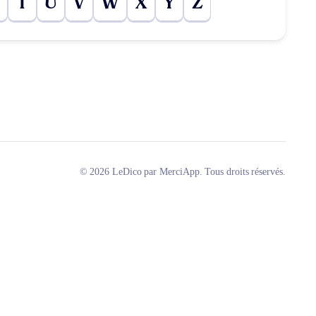
T
U
V
W
X
Y
Z
© 2026 LeDico par MerciApp. Tous droits réservés.