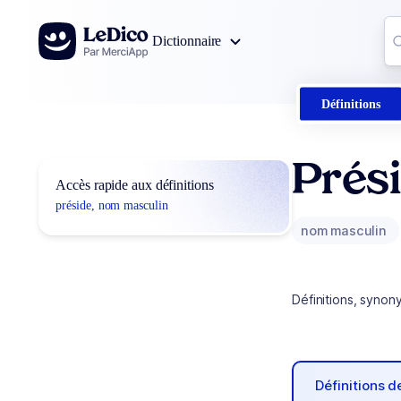
Aller au contenu
Co
Dictionnaire
0
r
Définitions
Prés
Accès rapide aux définitions
préside, nom masculin
nom masculin
Définitions, synon
Définitions 