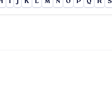
H
I
J
K
L
M
N
O
P
Q
R
S