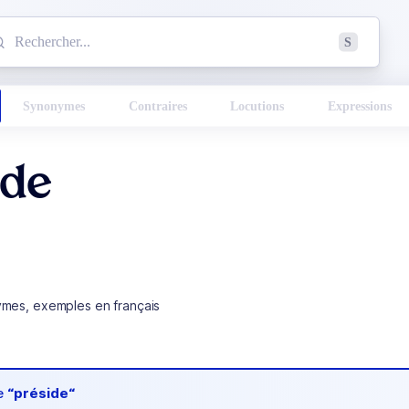
mmencez à chercher un mot dans le dictionnaire :
S
esults found.
Synonymes
Contraires
Locutions
Expressions
ide
ymes, exemples en français
de
“préside“