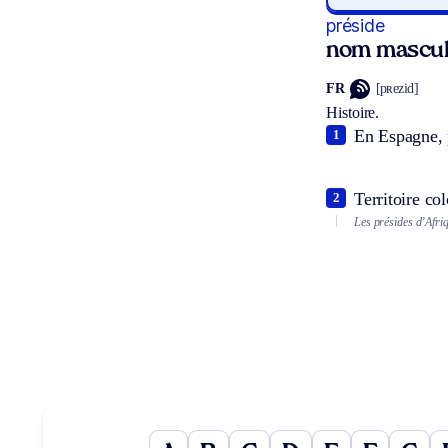
préside
nom mascul
FR
[pʀezid]
Histoire.
En Espagne, p
1
Territoire co
2
Les présides d’Afri