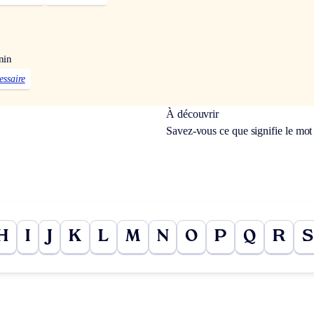
nin
essaire
À découvrir
Savez-vous ce que signifie le mo
H
I
J
K
L
M
N
O
P
Q
R
S