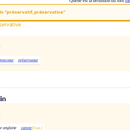
Quelle est la définition du mot
mé
de
“préservatif, préservative“
éservative
x
rotecteur
préservateur
in
x
e anglaise
capote
[Fam.]