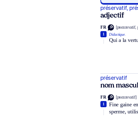
préservatif, pr
adjectif
FR
[pʀezɛʀvatif,
1
Didactique.
Qui a la vert
préservatif
nom mascul
FR
[pʀezɛʀvatif]
Fine gaine en
1
sperme, utili