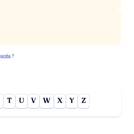
t
ocréa
?
T
U
V
W
X
Y
Z