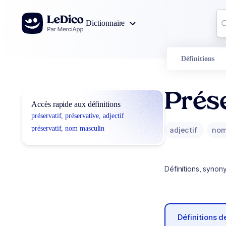
Aller au contenu
Co
Dictionnaire
0
r
Définitions
Prése
Accès rapide aux définitions
préservatif, préservative, adjectif
préservatif, nom masculin
adjectif
nom
Définitions, synon
Définitions 