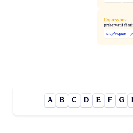
Expressions
préservatif fémi
diaphragme
p
A
B
C
D
E
F
G