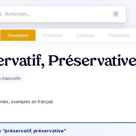
mmencez à chercher un mot dans le dictionnaire :
S
esults found.
Synonymes
Contraires
Locutions
Expressions
rvatif, Préservativ
 masculin
ymes, exemples en français
de
“préservatif, préservative“