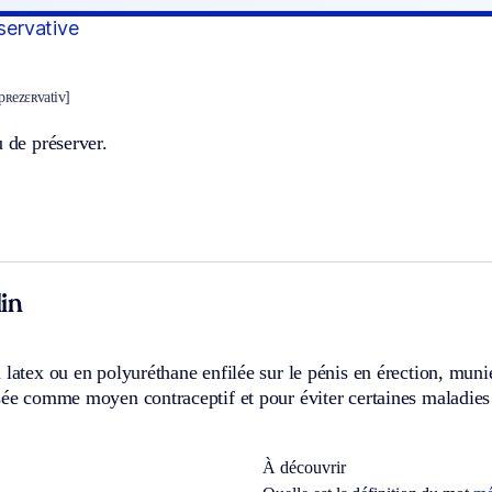
éservative
 pʀezɛʀvativ]
u de préserver.
in
 latex ou en polyuréthane enfilée sur le pénis en érection, munie
sée comme moyen contraceptif et pour éviter certaines maladies
À découvrir