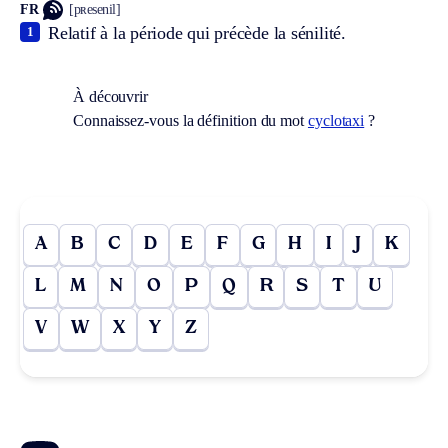
FR
[pʀesenil]
Relatif à la période qui précède la sénilité.
1
À découvrir
Connaissez-vous la définition du mot
cyclotaxi
?
A
B
C
D
E
F
G
H
I
J
K
L
M
N
O
P
Q
R
S
T
U
V
W
X
Y
Z