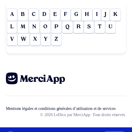
A
B
C
D
E
F
G
H
I
J
K
L
M
N
O
P
Q
R
S
T
U
V
W
X
Y
Z
Mentions légales et conditions générales d’utilisation et de services
© 2026 LeDico par MerciApp. Tous droits réservés.