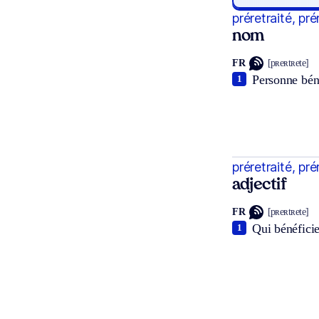
préretraité, pré
nom
FR
[pʀeʀtʀete]
Personne béné
1
préretraité, pré
adjectif
FR
[pʀeʀtʀete]
Qui bénéficie
1