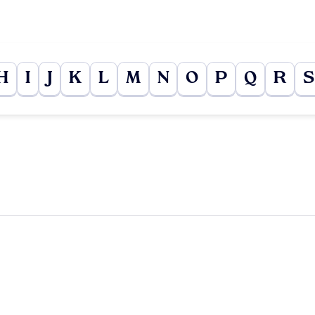
H
I
J
K
L
M
N
O
P
Q
R
S