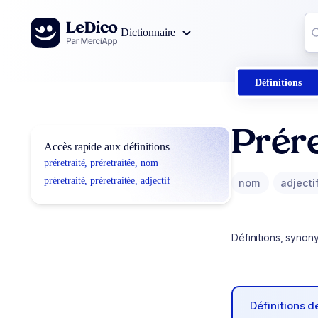
Aller au contenu
Co
Dictionnaire
0
r
Définitions
Prére
Accès rapide aux définitions
préretraité, préretraitée, nom
préretraité, préretraitée, adjectif
nom
adjecti
Définitions, synon
Définitions 