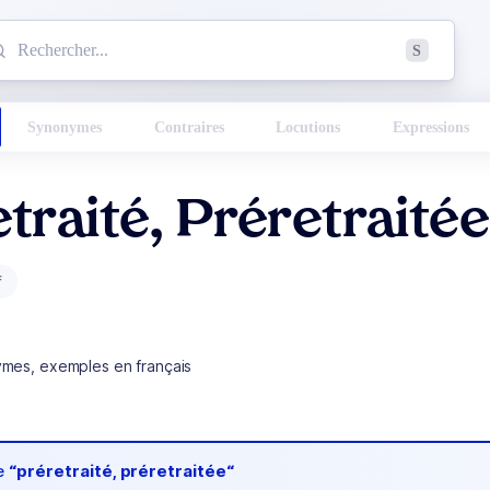
mmencez à chercher un mot dans le dictionnaire :
S
esults found.
Synonymes
Contraires
Locutions
Expressions
traité, Préretraitée
f
ymes, exemples en français
de
“préretraité, préretraitée“