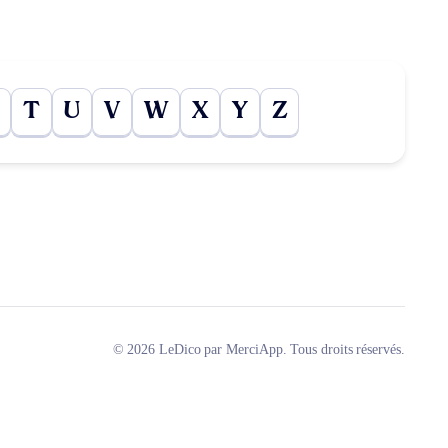
T
U
V
W
X
Y
Z
© 2026 LeDico par MerciApp. Tous droits réservés.