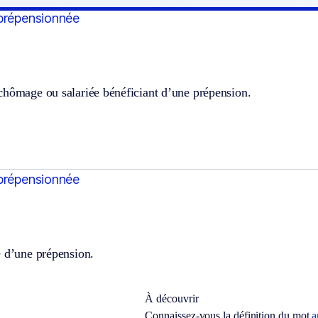
prépensionnée
chômage ou salariée bénéficiant d’une prépension.
prépensionnée
e d’une prépension.
À découvrir
Connaissez-vous la définition du mot
a