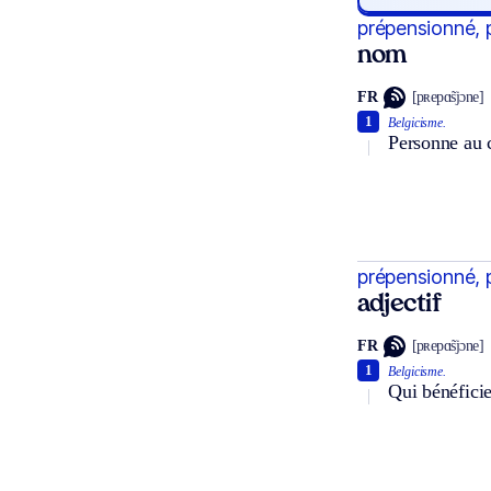
prépensionné, 
nom
FR
[pʀepɑ̃sjɔne]
1
Belgicisme.
Personne au 
prépensionné, 
adjectif
FR
[pʀepɑ̃sjɔne]
1
Belgicisme.
Qui bénéfici