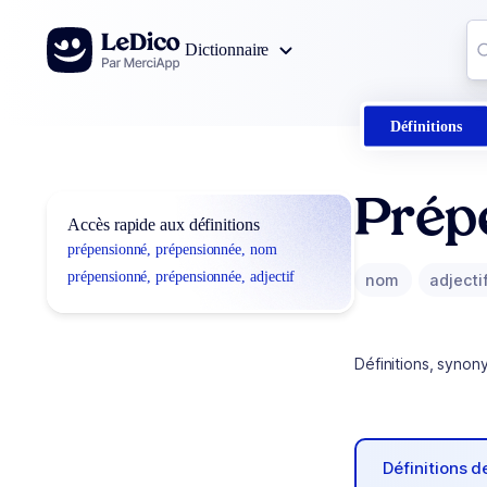
Aller au contenu
Co
Dictionnaire
0
r
Définitions
Prép
Accès rapide aux définitions
prépensionné, prépensionnée, nom
prépensionné, prépensionnée, adjectif
nom
adjecti
Définitions, synon
Définitions 