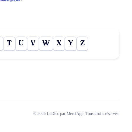
T
U
V
W
X
Y
Z
© 2026 LeDico par MerciApp. Tous droits réservés.