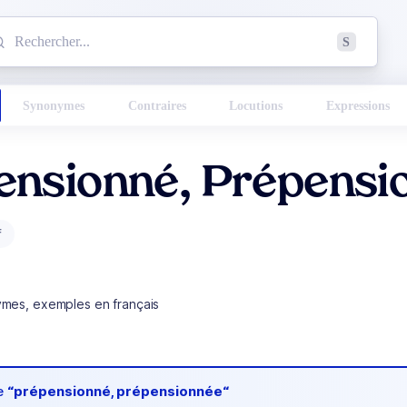
mmencez à chercher un mot dans le dictionnaire :
S
esults found.
Synonymes
Contraires
Locutions
Expressions
ensionné, Prépensi
f
ymes, exemples en français
de
“prépensionné, prépensionnée“