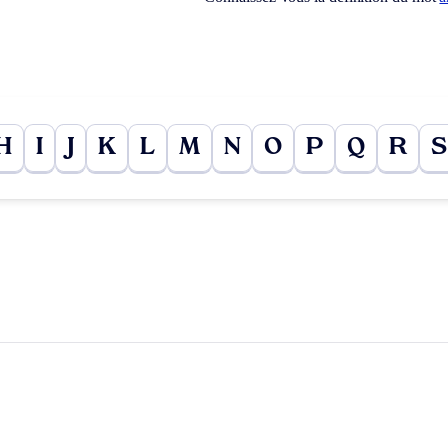
H
I
J
K
L
M
N
O
P
Q
R
S