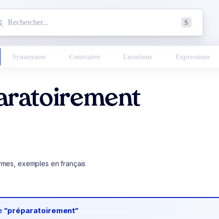
mmencez à chercher un mot dans le dictionnaire :
S
esults found.
Synonymes
Contraires
Locutions
Expressions
aratoirement
ymes, exemples en français
de
“préparatoirement“