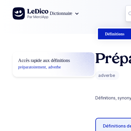
Aller au contenu
Co
Dictionnaire
0
r
Définitions
Prép
Accès rapide aux définitions
préparatoirement, adverbe
adverbe
Définitions, synon
Définitions 