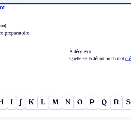
nt
mɑ̃]
e préparatoire.
À découvrir
Quelle est la définition du mot
pré
H
I
J
K
L
M
N
O
P
Q
R
S