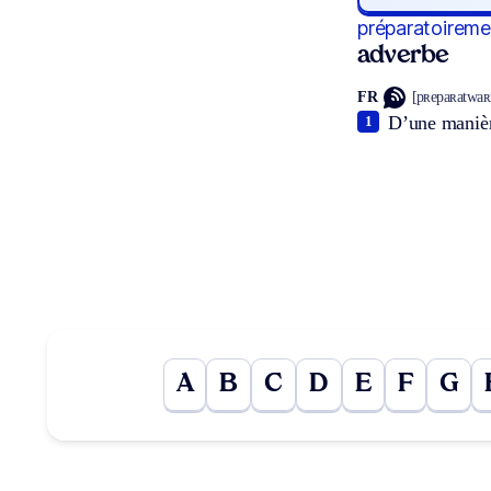
préparatoireme
adverbe
FR
[pʀepaʀatwaʀ
D’une manièr
1
A
B
C
D
E
F
G