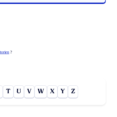
torien
?
T
U
V
W
X
Y
Z