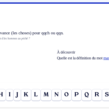
vance (les choses) pour qqch ou qqn.
-il les hommes au péché ?
À découvrir
Quelle est la définition du mot
mas
H
I
J
K
L
M
N
O
P
Q
R
S