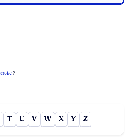
éroise
?
T
U
V
W
X
Y
Z