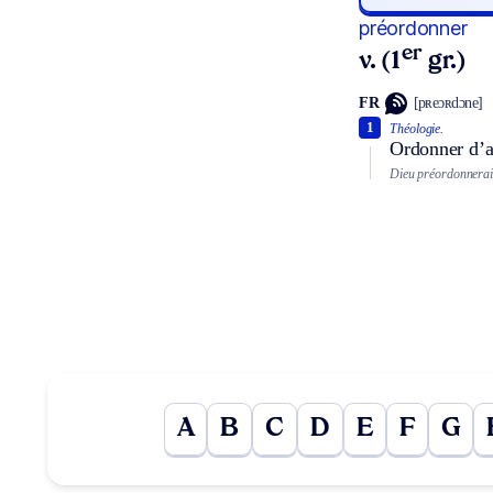
préordonner
er
v. (1
gr.)
FR
[pʀeɔʀdɔne]
1
Théologie.
Ordonner d’a
Dieu préordonnerait
A
B
C
D
E
F
G