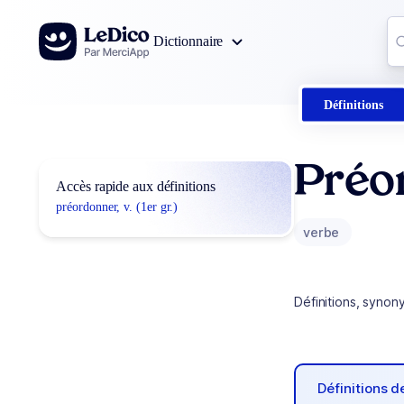
Aller au contenu
Co
Dictionnaire
0
r
Définitions
Préo
Accès rapide aux définitions
préordonner, v. (1er gr.)
verbe
Définitions, synon
Définitions 