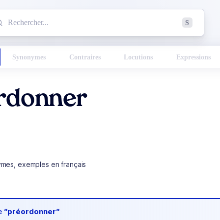
mmencez à chercher un mot dans le dictionnaire :
S
esults found.
Synonymes
Contraires
Locutions
Expressions
rdonner
ymes, exemples en français
de
“préordonner“