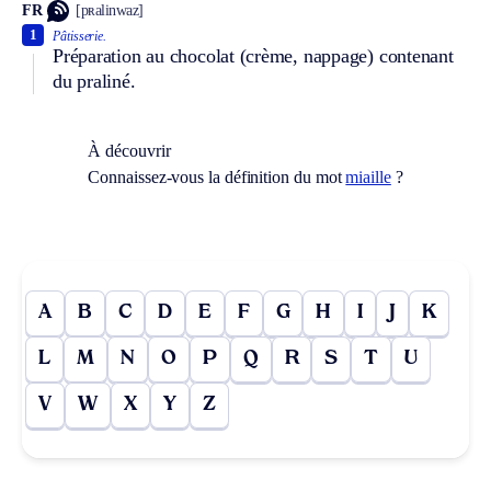
FR
[pʀalinwaz]
1
Pâtisserie.
Préparation au chocolat (crème, nappage) contenant
du praliné.
À découvrir
Connaissez-vous la définition du mot
miaille
?
A
B
C
D
E
F
G
H
I
J
K
L
M
N
O
P
Q
R
S
T
U
V
W
X
Y
Z