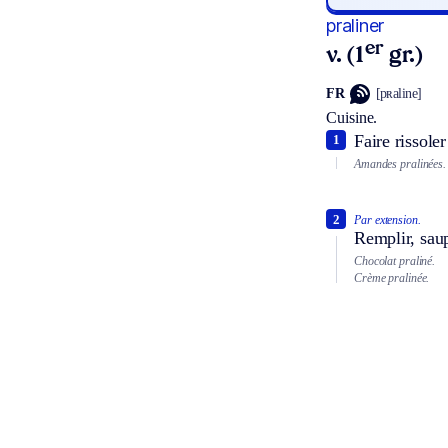
praliner
er
v. (1
gr.)
FR
[pʀaline]
Cuisine.
Faire rissole
1
Amandes pralinées.
2
Par extension.
Remplir, saup
Chocolat praliné.
Crème pralinée.