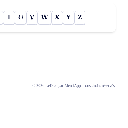
T
U
V
W
X
Y
Z
© 2026 LeDico par MerciApp. Tous droits réservés.