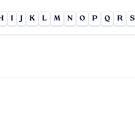
H
I
J
K
L
M
N
O
P
Q
R
S