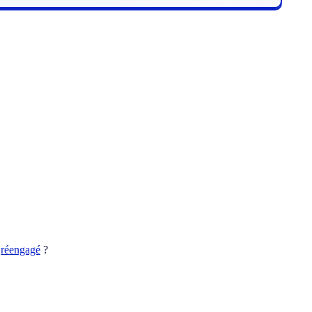
t
réengagé
?