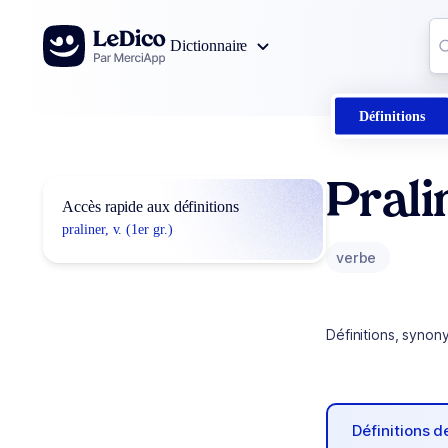
Aller au contenu
Co
Dictionnaire
0
r
Définitions
Prali
Accès rapide aux définitions
praliner, v. (1er gr.)
verbe
Définitions, synon
Définitions 