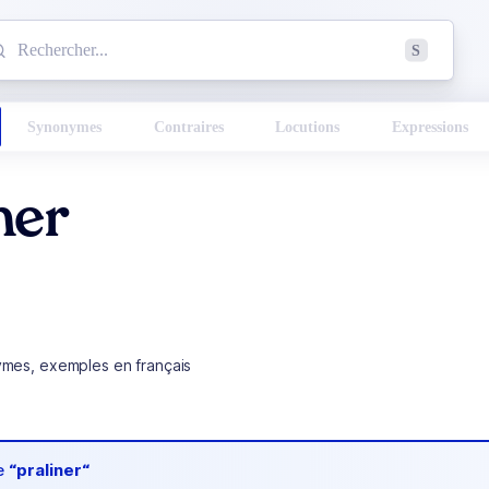
mmencez à chercher un mot dans le dictionnaire :
S
esults found.
Synonymes
Contraires
Locutions
Expressions
ner
ymes, exemples en français
de
“praliner“