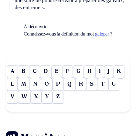
une sorte de poudre servant à préparer des gâteaux,
des entremets.
À découvrir
Connaissez-vous la définition du mot
galoper
?
A
B
C
D
E
F
G
H
I
J
K
L
M
N
O
P
Q
R
S
T
U
V
W
X
Y
Z