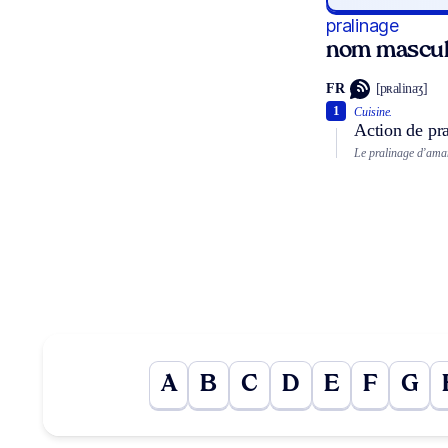
pralinage
nom mascul
FR
[pʀalinaʒ]
1
Cuisine.
Action de pra
Le pralinage d’ama
A
B
C
D
E
F
G