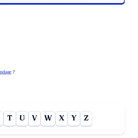
andage
?
T
U
V
W
X
Y
Z