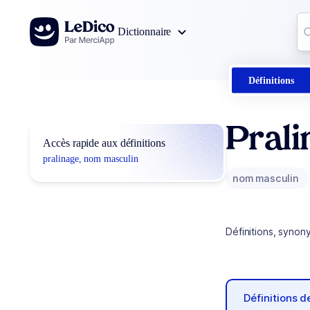
Aller au contenu
Co
Dictionnaire
0
r
Définitions
Prali
Accès rapide aux définitions
pralinage, nom masculin
nom masculin
Définitions, synon
Définitions 