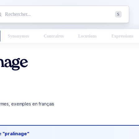
mmencez à chercher un mot dans le dictionnaire :
S
esults found.
Synonymes
Contraires
Locutions
Expressions
nage
ymes, exemples en français
de
“pralinage“