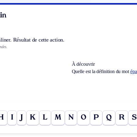
in
liner. Résultat de cette action.
ndes.
À découvrir
Quelle est la définition du mot
ép
H
I
J
K
L
M
N
O
P
Q
R
S