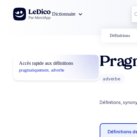
Aller au contenu
Co
Dictionnaire
0
r
Définitions
Prag
Accès rapide aux définitions
pragmatiquement, adverbe
adverbe
Définitions, synon
Définitions 