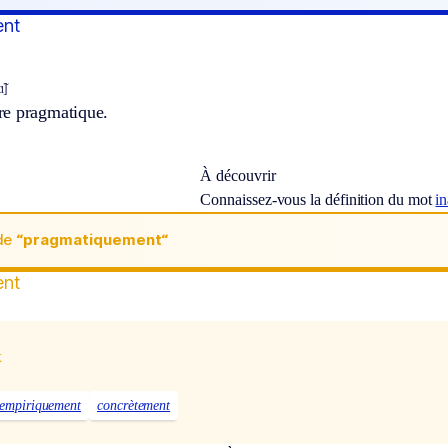
ent
̃]
e pragmatique.
À découvrir
Connaissez-vous la définition du mot
i
de
“pragmatiquement“
ent
x
empiriquement
concrètement