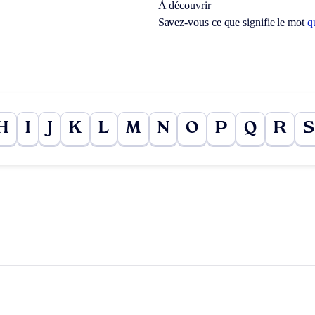
À découvrir
Savez-vous ce que signifie le mot
q
H
I
J
K
L
M
N
O
P
Q
R
S