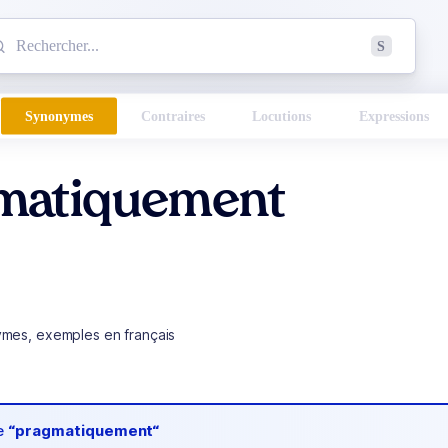
mmencez à chercher un mot dans le dictionnaire :
S
esults found.
Synonymes
Contraires
Locutions
Expressions
matiquement
ymes, exemples en français
de
“pragmatiquement“