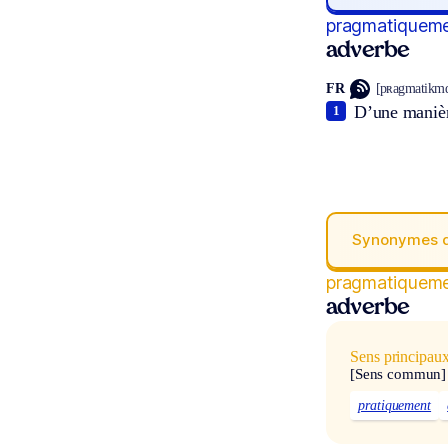
pragmatiquem
adverbe
FR
[pʀagmatikmɑ
D’une manièr
1
Synonymes 
pragmatiquem
adverbe
Sens principau
[Sens commun]
pratiquement