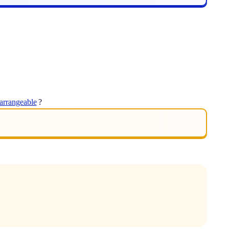
narrangeable
?