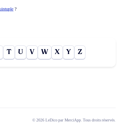
uintuple
?
T
U
V
W
X
Y
Z
© 2026 LeDico par MerciApp. Tous droits réservés.