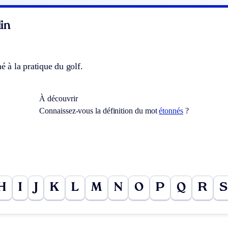
in
né à la pratique du golf.
À découvrir
Connaissez-vous la définition du mot
étonnés
?
H
I
J
K
L
M
N
O
P
Q
R
S