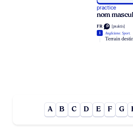
practice
nom mascul
FR
[pʀaktis]
1
Anglicisme.
Sport.
Terrain desti
A
B
C
D
E
F
G