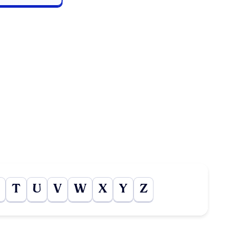
T
U
V
W
X
Y
Z