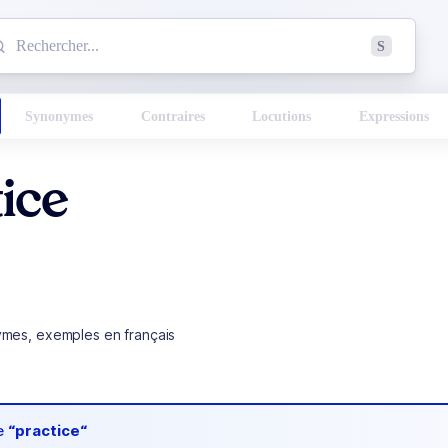
mmencez à chercher un mot dans le dictionnaire :
S
esults found.
Synonymes
Contraires
Locutions
Expressions
ice
ymes, exemples en français
de
“practice“