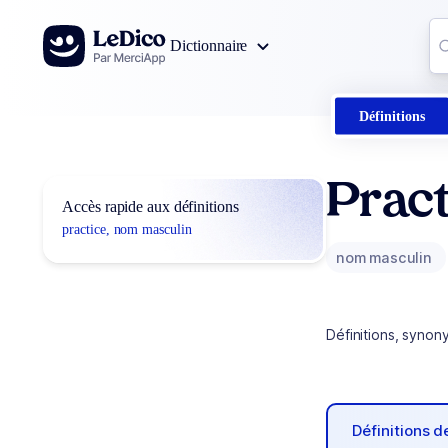
Aller au contenu
Co
Dictionnaire
0
r
Définitions
Pract
Accès rapide aux définitions
practice, nom masculin
nom masculin
Définitions, synon
Définitions 