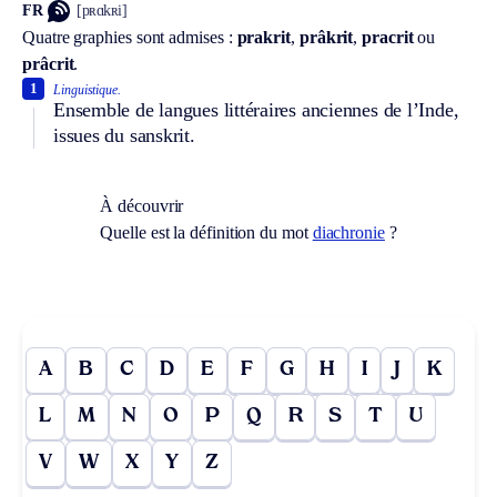
FR
[pʀɑkʀi]
Quatre graphies sont admises :
prakrit
,
prâkrit
,
pracrit
ou
prâcrit
.
1
Linguistique.
Ensemble de langues littéraires anciennes de l’Inde,
issues du sanskrit.
À découvrir
Quelle est la définition du mot
diachronie
?
A
B
C
D
E
F
G
H
I
J
K
L
M
N
O
P
Q
R
S
T
U
V
W
X
Y
Z