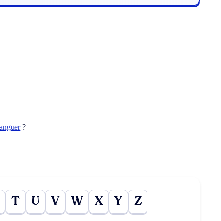
tanguer
?
T
U
V
W
X
Y
Z