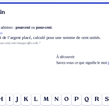
in
 admises :
pourcent
ou
pour-cent
.
ce.
t de l’argent placé, calculé pour une somme de cent unités.
ur-cent) votre banque offre-t-elle ?
À découvrir
Savez-vous ce que signifie le mot
H
I
J
K
L
M
N
O
P
Q
R
S