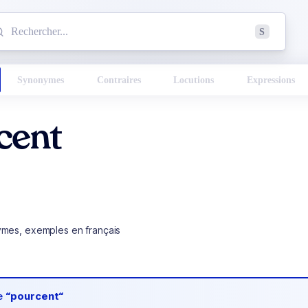
mmencez à chercher un mot dans le dictionnaire :
S
esults found.
Synonymes
Contraires
Locutions
Expressions
cent
ymes, exemples en français
de
“pourcent“