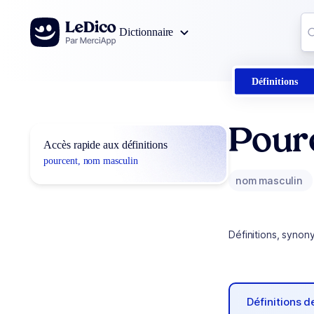
Aller au contenu
Co
Dictionnaire
0
r
Définitions
Pour
Accès rapide aux définitions
pourcent, nom masculin
nom masculin
Définitions, synon
Définitions 