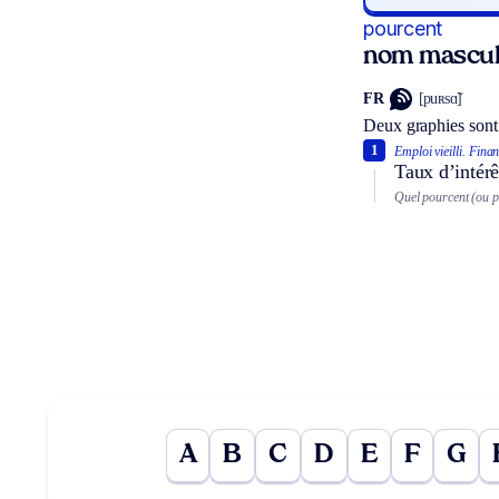
pourcent
nom mascul
FR
[puʀsɑ̃]
Deux graphies sont
1
Emploi vieilli.
Finan
Taux d’intérê
Quel pourcent (ou po
A
B
C
D
E
F
G