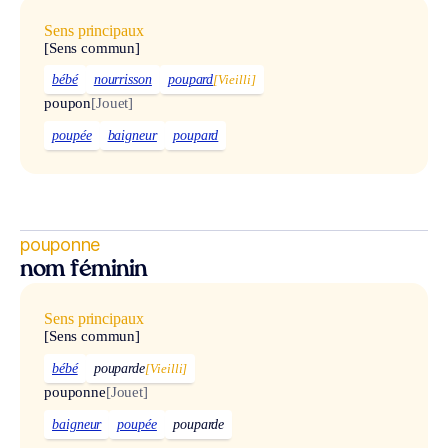
Sens principaux
[Sens commun]
bébé
nourrisson
poupard
[Vieilli]
poupon
[Jouet]
poupée
baigneur
poupard
pouponne
nom féminin
Sens principaux
[Sens commun]
bébé
pouparde
[Vieilli]
pouponne
[Jouet]
baigneur
poupée
pouparde