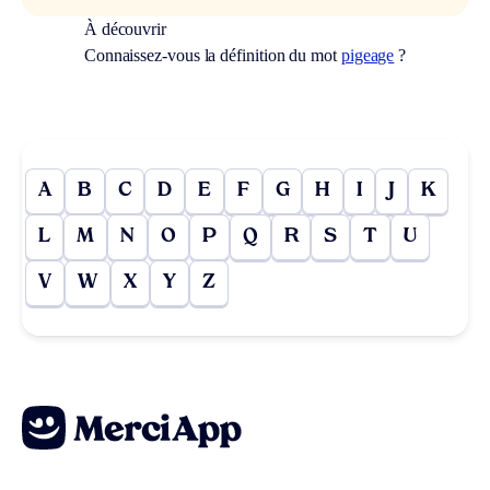
À découvrir
Connaissez-vous la définition du mot
pigeage
?
A
B
C
D
E
F
G
H
I
J
K
L
M
N
O
P
Q
R
S
T
U
V
W
X
Y
Z