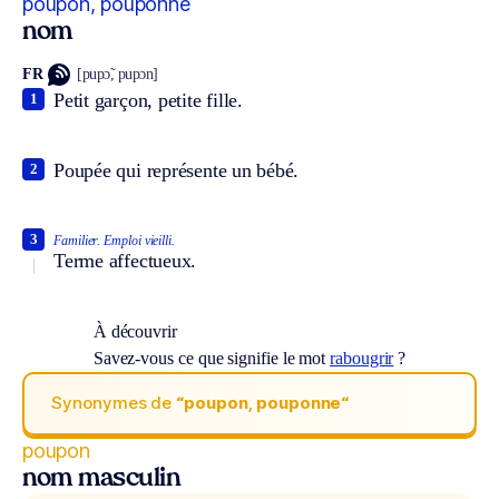
poupon, pouponne
nom
FR
[pupɔ̃, pupɔn]
Petit garçon, petite fille.
1
Poupée qui représente un bébé.
2
3
Familier.
Emploi vieilli.
Terme affectueux.
À découvrir
Savez-vous ce que signifie le mot
rabougrir
?
Synonymes de
“poupon, pouponne“
poupon
nom masculin