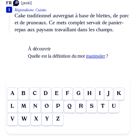
FR
[punti]
1
Régionalisme.
Cuisine.
Cake traditionnel auvergnat à base de blettes, de porc
et de pruneaux. Ce mets complet servait de panier-
repas aux paysans travaillant dans les champs.
À découvrir
Quelle est la définition du mot
manipuler
?
A
B
C
D
E
F
G
H
I
J
K
L
M
N
O
P
Q
R
S
T
U
V
W
X
Y
Z