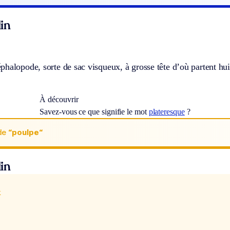
in
halopode, sorte de sac visqueux, à grosse tête d’où partent huit
À découvrir
Savez-vous ce que signifie le mot
plateresque
?
de
“poulpe“
in
x