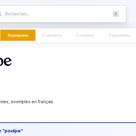
mmencez à chercher un mot dans le dictionnaire :
S
esults found.
Synonymes
Contraires
Locutions
Expressions
pe
ymes, exemples en français
de
“poulpe“