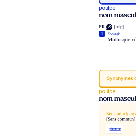
poulpe
nom mascul
FR
[pulp]
1
Zoologie.
Mollusque cép
Synonymes 
poulpe
nom mascul
Sens principau
[Sens commun]
pieuvre