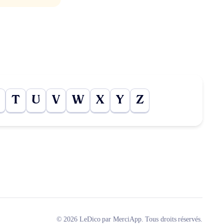
T
U
V
W
X
Y
Z
© 2026 LeDico par MerciApp. Tous droits réservés.