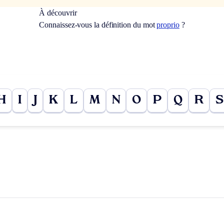
À découvrir
Connaissez-vous la définition du mot
proprio
?
H
I
J
K
L
M
N
O
P
Q
R
S