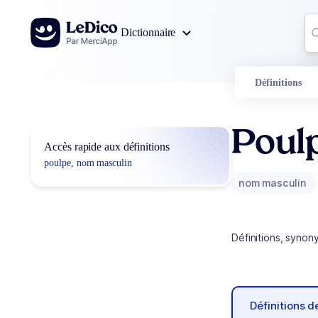
Aller au contenu
Co
Dictionnaire
0
r
Définitions
Poul
Accès rapide aux définitions
poulpe, nom masculin
nom masculin
Définitions, synon
Définitions 