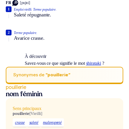
FR
[pujʀi]
1
Emploi vieilli.
Terme populaire.
Saleté répugnante.
2
Terme populaire.
Avarice crasse.
À découvrir
Savez-vous ce que signifie le mot
shirataki
?
Synonymes de
“pouillerie“
pouillerie
nom féminin
Sens principaux
pouillerie
[Vieilli]
crasse
saleté
malpropreté