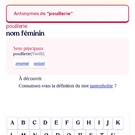
Antonymes de
“pouillerie“
pouillerie
nom féminin
Sens principaux
pouillerie
[Vieilli]
propreté
netteté
À découvrir
Connaissez-vous la définition du mot
pantophobie
?
A
B
C
D
E
F
G
H
I
J
K