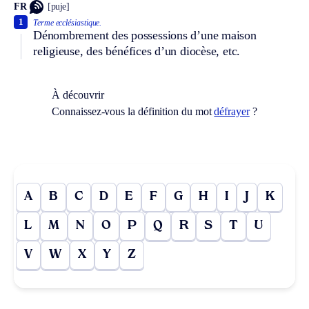
FR
[puje]
1
Terme ecclésiastique.
Dénombrement des possessions d’une maison
religieuse, des bénéfices d’un diocèse, etc.
À découvrir
Connaissez-vous la définition du mot
défrayer
?
A
B
C
D
E
F
G
H
I
J
K
L
M
N
O
P
Q
R
S
T
U
V
W
X
Y
Z