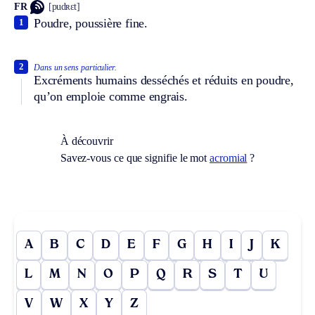
FR
[pudʀɛt]
Poudre, poussière fine.
1
2
Dans un sens particulier.
Excréments humains desséchés et réduits en poudre,
qu’on emploie comme engrais.
À découvrir
Savez-vous ce que signifie le mot
acromial
?
A
B
C
D
E
F
G
H
I
J
K
L
M
N
O
P
Q
R
S
T
U
V
W
X
Y
Z