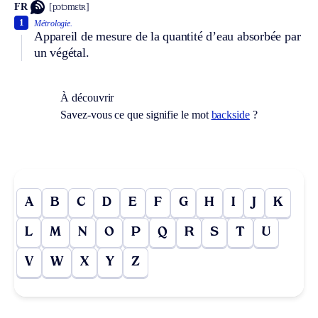
FR
[pɔtɔmɛtʀ]
1
Métrologie.
Appareil de mesure de la quantité d’eau absorbée par
un végétal.
À découvrir
Savez-vous ce que signifie le mot
backside
?
A
B
C
D
E
F
G
H
I
J
K
L
M
N
O
P
Q
R
S
T
U
V
W
X
Y
Z